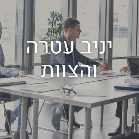
יניב עטרה
והצוות